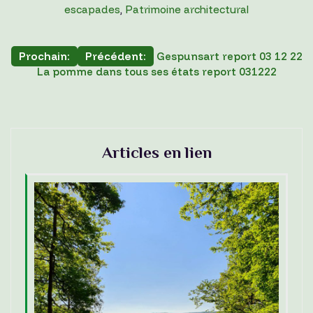
c
itt
ai
ta
escapades
,
Patrimoine architectural
e
er
l
g
b
er
Navigation
Prochain:
Précédent:
Gespunsart report 03 12 22
o
La pomme dans tous ses états report 031222
de
o
l’article
k
Articles en lien