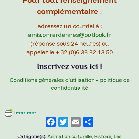
complémentaire
:
adressez un courriel à :
amis.pnrardennes@outlook.fr
(réponse sous 2
4 heures)
ou
appelez le + 32 (
0)6 38 82 13 50
Inscrivez vous ici !
Conditions générales d’utilisation – politique de
confidentialité
Imprimer
F
T
E
P
a
w
m
ar
Catégorie(s):
Animation culturelle
,
Histoire
,
Les