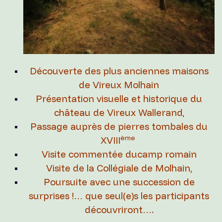
Découverte des plus anciennes maisons
de Vireux Molhain
Présentation visuelle et historique du
château de Vireux Wallerand
,
Passage auprès de pierres tombales du
ème
XVIII
Visite commentée ducamp romain
Visite de la Collégiale de Molhain,
Poursuite avec une succession de
surprises !… que seul(e)s les participants
découvriront….