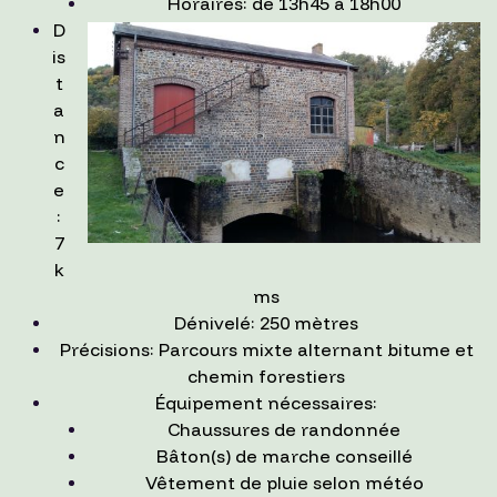
Horaires: de 13h45 à 18h00
D
is
t
a
n
c
e
:
7
k
ms
Dénivelé: 250 mètres
Précisions: Parcours mixte alternant bitume et
chemin forestiers
Équipement nécessaires:
Chaussures de randonnée
Bâton(s) de marche conseillé
Vêtement de pluie selon météo